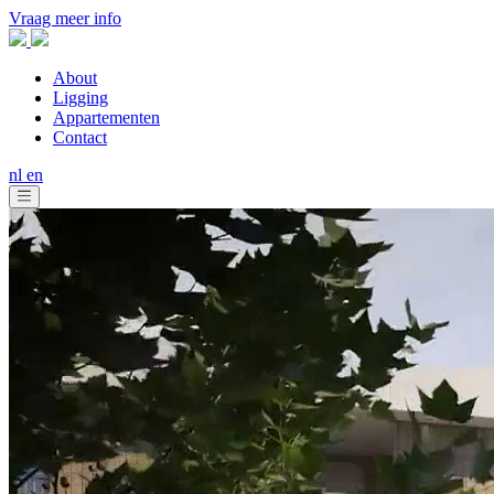
Vraag meer info
About
Ligging
Appartementen
Contact
nl
en