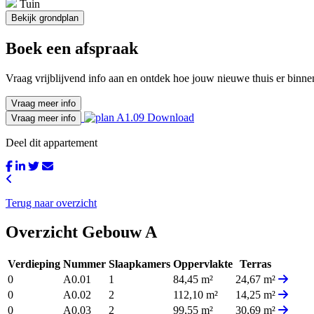
Tuin
Bekijk grondplan
Boek een afspraak
Vraag vrijblijvend info aan en ontdek hoe jouw nieuwe thuis er binnen
Vraag meer info
Download
Vraag meer info
Deel dit appartement
Terug naar overzicht
Overzicht Gebouw A
Verdieping
Nummer
Slaapkamers
Oppervlakte
Terras
0
A0.01
1
84,45 m²
24,67 m²
0
A0.02
2
112,10 m²
14,25 m²
0
A0.03
2
99,55 m²
30,69 m²