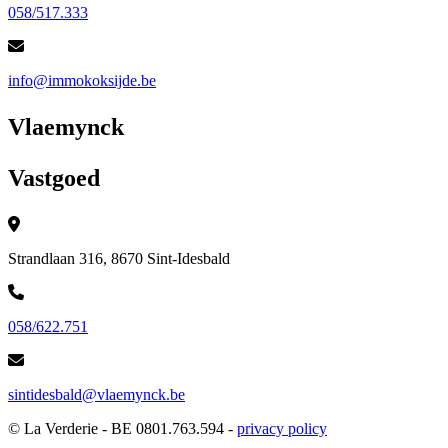
058/517.333
info@immokoksijde.be
Vlaemynck
Vastgoed
Strandlaan 316, 8670 Sint-Idesbald
058/622.751
sintidesbald@vlaemynck.be
© La Verderie - BE 0801.763.594 -
privacy policy