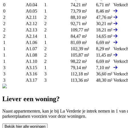
0
A0.04
1
74,21 m²
6,71 m²
Verkoch
0
A0.05
1
73,79 m²
8,46 m²
2
A2.11
2
88,10 m²
47,76 m²
2
A2.12
2
92,71 m²
30,21 m²
2
A2.13
2
109,77 m²
18,21 m²
2
A2.14
1
84,47 m²
14,65 m²
1
A1.06
1
81,69 m²
6,69 m²
1
A1.07
2
102,39 m²
8,29 m²
Verkoch
1
A1.08
2
105,87 m²
11,45 m²
1
A1.10
2
98,22 m²
6,69 m²
Verkoch
3
A3.15
1
79,14 m²
7,10 m²
3
A3.16
3
112,18 m²
36,60 m²
Verkoch
3
A3.17
3
113,36 m²
48,30 m²
Verkoch
Liever een woning?
Naast appartementen, kan je bij La Verderie je intrek nemen in 1 van
parkeerplaatsen voorzien voor deze woningen.
Bekijk hier alle woningen