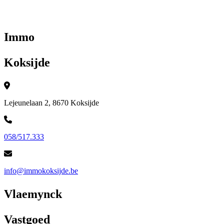
Immo
Koksijde
Lejeunelaan 2, 8670 Koksijde
058/517.333
info@immokoksijde.be
Vlaemynck
Vastgoed