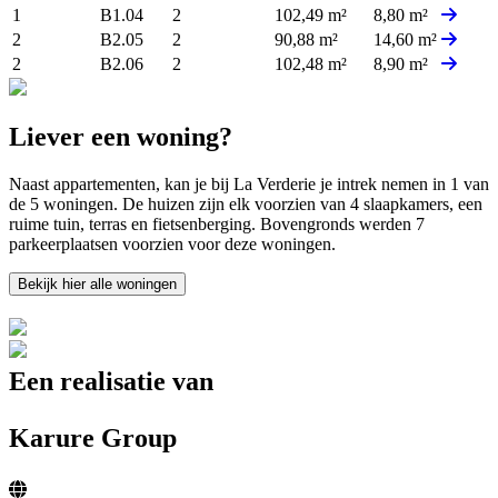
1
B1.04
2
102,49 m²
8,80 m²
2
B2.05
2
90,88 m²
14,60 m²
2
B2.06
2
102,48 m²
8,90 m²
Liever een woning?
Naast appartementen, kan je bij La Verderie je intrek nemen in 1 van
de 5 woningen. De huizen zijn elk voorzien van 4 slaapkamers, een
ruime tuin, terras en fietsenberging. Bovengronds werden 7
parkeerplaatsen voorzien voor deze woningen.
Bekijk hier alle woningen
Een realisatie van
Karure Group