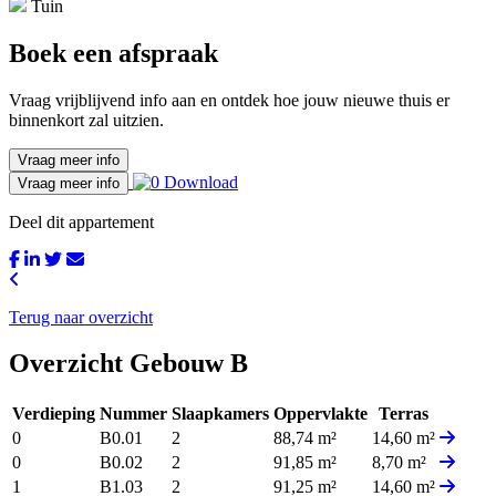
Tuin
Boek een afspraak
Vraag vrijblijvend info aan en ontdek hoe jouw nieuwe thuis er
binnenkort zal uitzien.
Vraag meer info
Download
Vraag meer info
Deel dit appartement
Terug naar overzicht
Overzicht Gebouw B
Verdieping
Nummer
Slaapkamers
Oppervlakte
Terras
0
B0.01
2
88,74 m²
14,60 m²
0
B0.02
2
91,85 m²
8,70 m²
1
B1.03
2
91,25 m²
14,60 m²