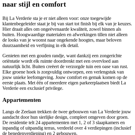
naar stijl en comfort
Bij La Verderie sta je er niet alleen voor: onze toegewijde
klantenbegeleider staat je bij van start tot finish bij elk van je keuzes.
Hier draait alles om ongeëvenaarde kwaliteit, zowel binnen als
buiten. Hoogwaardige materialen en afwerkingen tillen niet alleen
de looks van je woonst naar ongekende hoogtes, maar beloven
duurzaamheid en verfijning in elk detail.
Genieten met een gouden randje, want dankzij een zongerichte
oriëntatie wordt elk ruimte doordrenkt met een overvloed aan
natuurlijk licht. Buiten creëert de verzorgde tuin een oase van rust.
Elke groene hoek is zorgvuldig ontworpen, een verlengstuk van
jouw unieke leefomgeving. Jouw comfort en gemak komen op de
eerste plaats. Met één of meerdere eigen parkeerplaatsen biedt La
Verderie een exclusief privilege.
Appartementen
Langs de Zeelaan trekken de twee gebouwen van La Verderie jouw
aandacht door hun sierlijke design, compleet omgeven door groen.
De residentie telt 24 appartementen met 1, 2 of 3 slaapkamers en
inpandig of uitpandig terras, verdeeld over 4 verdiepingen (inclusief
de benedenverdieping) en 2 gebouwen.