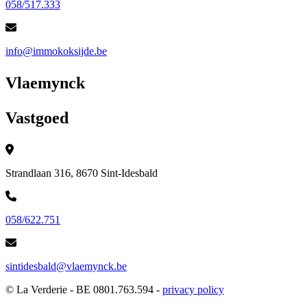
058/517.333
info@immokoksijde.be
Vlaemynck
Vastgoed
Strandlaan 316, 8670 Sint-Idesbald
058/622.751
sintidesbald@vlaemynck.be
© La Verderie - BE 0801.763.594 -
privacy policy