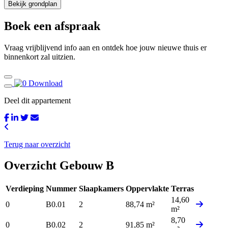
Bekijk grondplan
Boek een afspraak
Vraag vrijblijvend info aan en ontdek hoe jouw nieuwe thuis er
binnenkort zal uitzien.
Download
Deel dit appartement
Terug naar overzicht
Overzicht Gebouw B
Verdieping
Nummer
Slaapkamers
Oppervlakte
Terras
14,60
0
B0.01
2
88,74 m²
m²
8,70
0
B0.02
2
91,85 m²