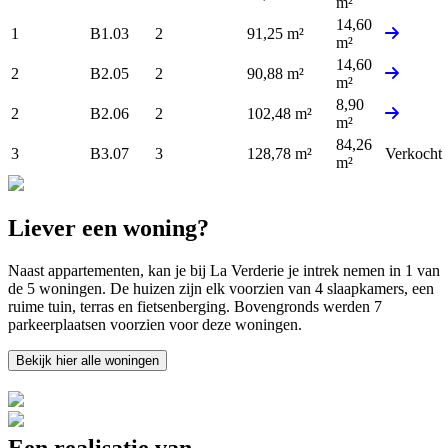
m²
14,60
1
B1.03
2
91,25 m²
m²
14,60
2
B2.05
2
90,88 m²
m²
8,90
2
B2.06
2
102,48 m²
m²
84,26
3
B3.07
3
128,78 m²
Verkocht
m²
Liever een woning?
Naast appartementen, kan je bij La Verderie je intrek nemen in 1 van
de 5 woningen. De huizen zijn elk voorzien van 4 slaapkamers, een
ruime tuin, terras en fietsenberging. Bovengronds werden 7
parkeerplaatsen voorzien voor deze woningen.
Bekijk hier alle woningen